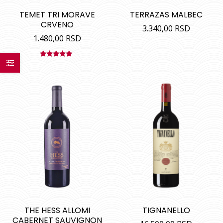
TEMET TRI MORAVE
TERRAZAS MALBEC
CRVENO
3.340,00
RSD
1.480,00
RSD
Ocenjeno
sa
5.00
od
5
THE HESS ALLOMI
TIGNANELLO
CABERNET SAUVIGNON