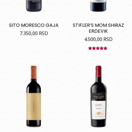
SITO MORESCO GAJA
STIFLER’S MOM SHIRAZ
ERDEVIK
7.350,00
RSD
4.500,00
RSD
Ocenjeno
sa
5.00
od
5