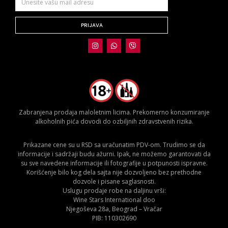
PRIJAVA
Zabranjena prodaja maloletnim licima. Prekomerno konzumiranje
alkoholnih pića dovodi do ozbiljnih zdravstvenih rizika.
Prikazane cene su u RSD sa uračunatim PDV-om. Trudimo se da
informacije i sadržaji budu ažurni. Ipak, ne možemo garantovati da
su sve navedene informacije ili fotografije u potpunosti ispravne.
Korišćenje bilo kog dela sajta nije dozvoljeno bez prethodne
dozvole i pisane saglasnosti.
Uslugu prodaje robe na daljinu vrši:
Wine Stars International doo
Njegoševa 28a, Beograd – Vračar
PIB: 110302690