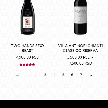
TWO HANDS SEXY
VILLA ANTINORI CHIANTI
BEAST
CLASSICO RISERVA
4.900,00
RSD
3.500,00
RSD
–
7.500,00
RSD
Ocenjeno
sa
5.00
od
←
1
…
3
4
5
6
7
→
5