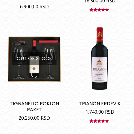
16.500,00
RSD
6.900,00
RSD
Ocenjeno
sa
5.00
od
5
OUT OF STOCK
TIGNANELLO POKLON
TRIANON ERDEVIK
PAKET
1.740,00
RSD
20.250,00
RSD
Ocenjeno
sa
5.00
od