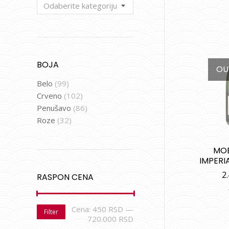
Odaberite kategoriju
BOJA
OU
Belo
(99)
Crveno
(102)
Penušavo
(86)
Roze
(32)
MO
IMPERIA
2
RASPON CENA
Cena:
450 RSD
—
Filter
720.000 RSD