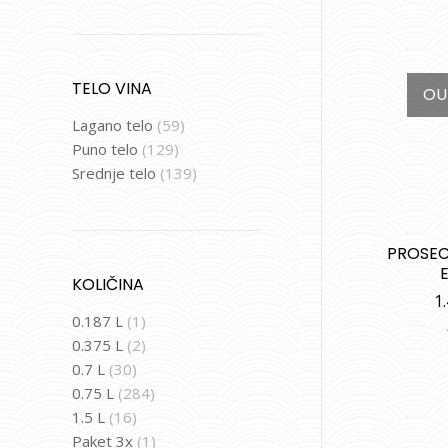
TELO VINA
OU
Lagano telo
(59)
Puno telo
(129)
Srednje telo
(139)
PROSE
KOLIČINA
1
0.187 L
(1)
0.375 L
(2)
0.7 L
(30)
0.75 L
(284)
1.5 L
(16)
Paket 3x
(1)