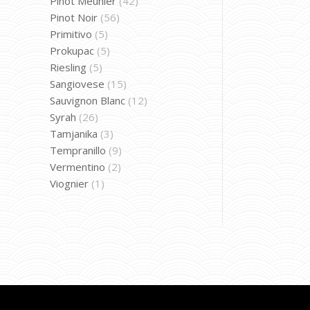
Pinot Meunier
(42)
Pinot Noir
(56)
Primitivo
(5)
Prokupac
(5)
Riesling
(5)
Sangiovese
(15)
Sauvignon Blanc
(12)
Syrah
(26)
Tamjanika
(3)
Tempranillo
(9)
Vermentino
(2)
Viognier
(1)