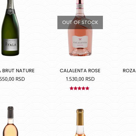
OUT OF STOCK
A BRUT NATURE
CALALENTA ROSE
ROZA
.550,00
RSD
1.530,00
RSD
Ocenjeno
sa
4.80
od
5