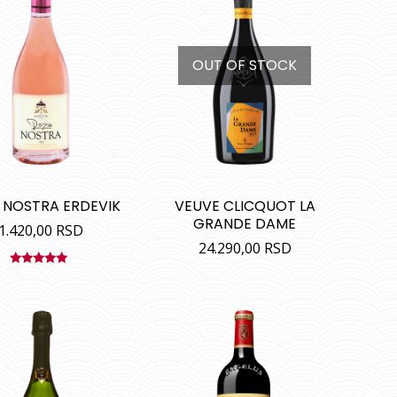
OUT OF STOCK
 NOSTRA ERDEVIK
VEUVE CLICQUOT LA
GRANDE DAME
1.420,00
RSD
24.290,00
RSD
Ocenjeno
sa
5.00
od
5