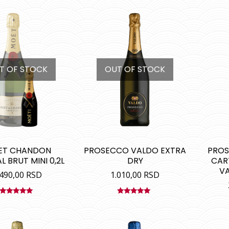
T OF STOCK
OUT OF STOCK
ET CHANDON
PROSECCO VALDO EXTRA
PROS
L BRUT MINI 0,2L
DRY
CAR
V
.490,00
RSD
1.010,00
RSD
Ocenjeno
Ocenjeno
sa
5.00
od
sa
5.00
od
5
5