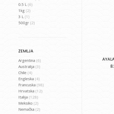
0.5 L
(6)
1kg
(2)
3 L
(1)
500gr
(2)
ZEMLJA
AYAL
Argentina
(6)
8
Australija
(3)
Chile
(4)
Engleska
(4)
Francuska
(98)
Hrvatska
(12)
Italija
(128)
Meksiko
(2)
Nemačka
(2)