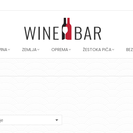
VINA
ZEMLJA
OPREMA
ŽESTOKA PIĆA
BE
You are here: