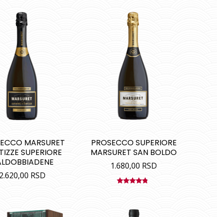
ECCO MARSURET
PROSECCO SUPERIORE
TIZZE SUPERIORE
MARSURET SAN BOLDO
ALDOBBIADENE
1.680,00
RSD
2.620,00
RSD
Ocenjeno
sa
4.50
od 5