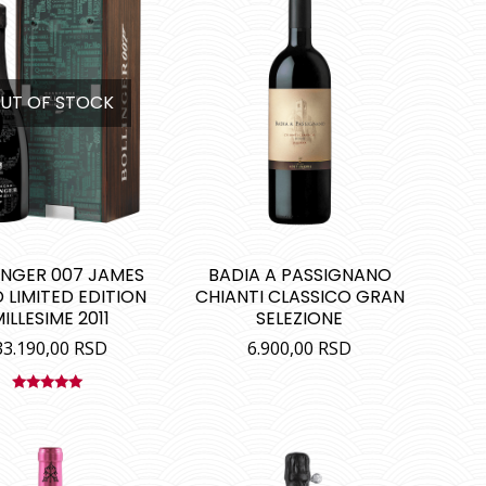
UT OF STOCK
INGER 007 JAMES
BADIA A PASSIGNANO
 LIMITED EDITION
CHIANTI CLASSICO GRAN
ILLESIME 2011
SELEZIONE
33.190,00
RSD
6.900,00
RSD
Ocenjeno
sa
5.00
od
5