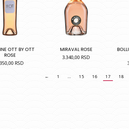
NE OTT BY OTT
MIRAVAL ROSE
BOLL
ROSE
3.340,00
RSD
.350,00
RSD
←
1
…
15
16
17
18