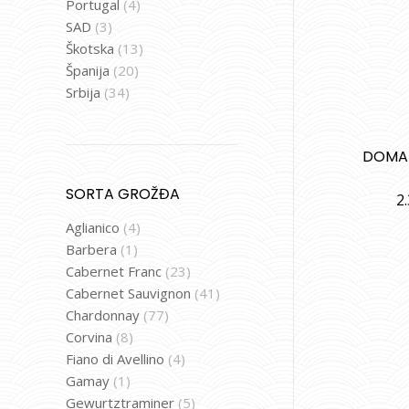
Portugal
(4)
SAD
(3)
Škotska
(13)
Španija
(20)
Srbija
(34)
DOMAI
SORTA GROŽĐA
2
Aglianico
(4)
Barbera
(1)
Cabernet Franc
(23)
Cabernet Sauvignon
(41)
Chardonnay
(77)
Corvina
(8)
Fiano di Avellino
(4)
Gamay
(1)
Gewurtztraminer
(5)