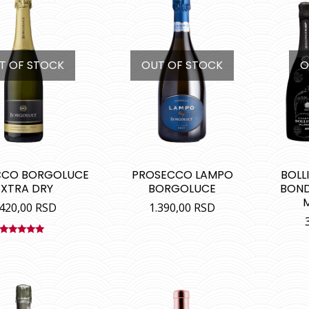
T OF STOCK
OUT OF STOCK
O
CCO BORGOLUCE
PROSECCO LAMPO
BOLL
EXTRA DRY
BORGOLUCE
BOND
M
.420,00
RSD
1.390,00
RSD
Ocenjeno
sa
5.00
od
5