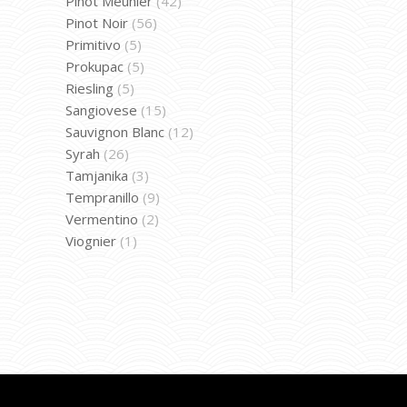
Pinot Meunier
(42)
Pinot Noir
(56)
Primitivo
(5)
Prokupac
(5)
Riesling
(5)
Sangiovese
(15)
Sauvignon Blanc
(12)
Syrah
(26)
Tamjanika
(3)
Tempranillo
(9)
Vermentino
(2)
Viognier
(1)