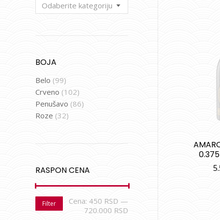
Odaberite kategoriju
BOJA
Belo
(99)
Crveno
(102)
Penušavo
(86)
Roze
(32)
AMARO
0.375
5
RASPON CENA
Cena:
450 RSD
—
Filter
720.000 RSD