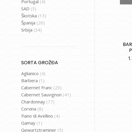
Portugal
(4)
SAD
(3)
Škotska
(13)
Španija
(20)
Srbija
(34)
BAR
1
SORTA GROŽĐA
Aglianico
(4)
Barbera
(1)
Cabernet Franc
(23)
Cabernet Sauvignon
(41)
Chardonnay
(77)
Corvina
(8)
Fiano di Avellino
(4)
Gamay
(1)
Gewurtztraminer
(5)