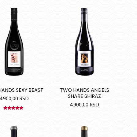
ANDS SEXY BEAST
TWO HANDS ANGELS
SHARE SHIRAZ
4.900,00
RSD
4.900,00
RSD
Ocenjeno
sa
5.00
od
5