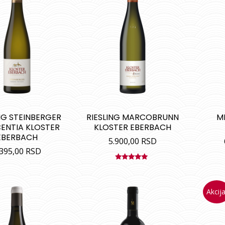
NG STEINBERGER
RIESLING MARCOBRUNN
M
ENTIA KLOSTER
KLOSTER EBERBACH
EBERBACH
5.900,00
RSD
.395,00
RSD
Ocenjeno
sa
5.00
od
5
Akcija