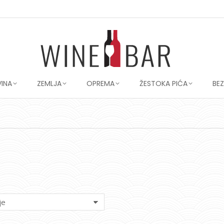
VINA
ZEMLJA
OPREMA
ŽESTOKA PIĆA
BE
You are here: