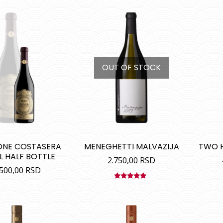
OUT OF STOCK
NE COSTASERA
MENEGHETTI MALVAZIJA
TWO H
L HALF BOTTLE
2.750,00
RSD
.500,00
RSD
Ocenjeno
sa
5.00
od
5