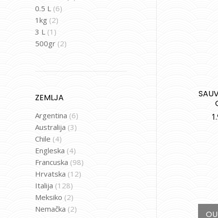
0.5 L
(6)
1kg
(2)
3 L
(1)
500gr
(2)
SAUV
ZEMLJA
Argentina
(6)
1
Australija
(3)
Chile
(4)
Engleska
(4)
Francuska
(98)
Hrvatska
(12)
Italija
(128)
Meksiko
(2)
Nemačka
(2)
OU