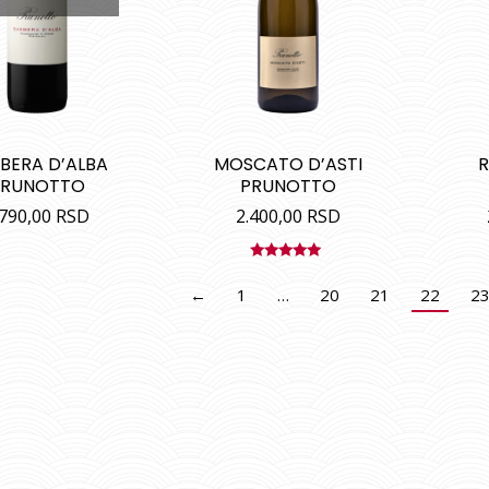
BERA D’ALBA
MOSCATO D’ASTI
R
PRUNOTTO
PRUNOTTO
.790,00
RSD
2.400,00
RSD
Ocenjeno
sa
4.88
od
←
1
…
20
21
22
2
5