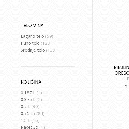
TELO VINA
Lagano telo
(59)
Puno telo
(129)
Srednje telo
(139)
RIESLI
CRESC
KOLIČINA
2
0.187 L
(1)
0.375 L
(2)
0.7 L
(30)
0.75 L
(284)
1.5 L
(16)
Paket 3x
(1)